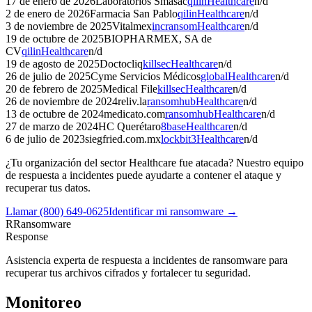
17 de enero de 2026
Laboratorios Smasac
qilin
Healthcare
n/d
2 de enero de 2026
Farmacia San Pablo
qilin
Healthcare
n/d
3 de noviembre de 2025
Vitalmex
incransom
Healthcare
n/d
19 de octubre de 2025
BIOPHARMEX, SA de
CV
qilin
Healthcare
n/d
19 de agosto de 2025
Doctocliq
killsec
Healthcare
n/d
26 de julio de 2025
Cyme Servicios Médicos
global
Healthcare
n/d
20 de febrero de 2025
Medical File
killsec
Healthcare
n/d
26 de noviembre de 2024
reliv.la
ransomhub
Healthcare
n/d
13 de octubre de 2024
medicato.com
ransomhub
Healthcare
n/d
27 de marzo de 2024
HC Querétaro
8base
Healthcare
n/d
6 de julio de 2023
siegfried.com.mx
lockbit3
Healthcare
n/d
¿Tu organización del sector
Healthcare
fue atacada? Nuestro equipo
de respuesta a incidentes puede ayudarte a contener el ataque y
recuperar tus datos.
Llamar
(800) 649-0625
Identificar mi ransomware →
R
Ransomware
Response
Asistencia experta de respuesta a incidentes de ransomware para
recuperar tus archivos cifrados y fortalecer tu seguridad.
Monitoreo