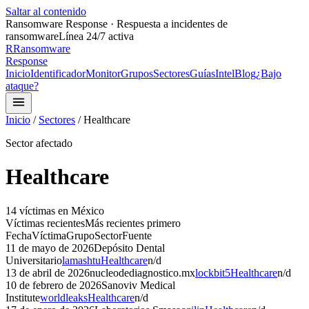
Saltar al contenido
Ransomware Response · Respuesta a incidentes de
ransomware
Línea 24/7 activa
R
Ransomware
Response
Inicio
Identificador
Monitor
Grupos
Sectores
Guías
Intel
Blog
¿Bajo
ataque?
Inicio
/
Sectores
/
Healthcare
Sector afectado
Healthcare
14
víctima
s
en México
Víctimas recientes
Más recientes primero
Fecha
Víctima
Grupo
Sector
Fuente
11 de mayo de 2026
Depósito Dental
Universitario
lamashtu
Healthcare
n/d
13 de abril de 2026
nucleodediagnostico.mx
lockbit5
Healthcare
n/d
10 de febrero de 2026
Sanoviv Medical
Institute
worldleaks
Healthcare
n/d