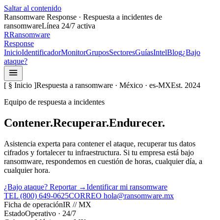
Saltar al contenido
Ransomware Response · Respuesta a incidentes de
ransomware
Línea 24/7 activa
R
Ransomware
Response
Inicio
Identificador
Monitor
Grupos
Sectores
Guías
Intel
Blog
¿Bajo
ataque?
[ § Inicio ]
Respuesta a ransomware · México · es-MX
Est. 2024
Equipo de respuesta a incidentes
Contener.
Recuperar.
Endurecer.
Asistencia experta para contener el ataque, recuperar tus datos
cifrados y fortalecer tu infraestructura. Si tu empresa está bajo
ransomware, respondemos en cuestión de horas, cualquier día, a
cualquier hora.
¿Bajo ataque? Reportar →
Identificar mi ransomware
TEL
(800) 649-0625
CORREO
hola@ransomware.mx
Ficha de operación
IR // MX
Estado
Operativo · 24/7