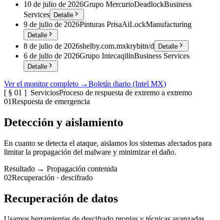
10 de julio de 2026
Grupo Mercurio
Deadlock
Business
Services
Detalle
9 de julio de 2026
Pinturas Prisa
AiLock
Manufacturing
Detalle
8 de julio de 2026
shelby.com.mx
krybit
n/d
Detalle
6 de julio de 2026
Grupo Inteca
qilin
Business Services
Detalle
Ver el monitor completo →
Boletín diario (Intel MX)
[ § 01 ] Servicios
Proceso de respuesta de extremo a extremo
01
Respuesta de emergencia
Detección y aislamiento
En cuanto se detecta el ataque, aislamos los sistemas afectados para
limitar la propagación del malware y minimizar el daño.
Resultado →
Propagación contenida
02
Recuperación · descifrado
Recuperación de datos
Usamos herramientas de descifrado propias y técnicas avanzadas