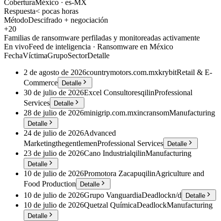
Cobertura
México · es-MX
Respuesta
< pocas horas
Método
Descifrado + negociación
+20
Familias de ransomware perfiladas y monitoreadas activamente
En vivo
Feed de inteligencia · Ransomware en México
Fecha
Víctima
Grupo
Sector
Detalle
2 de agosto de 2026
countrymotors.com.mx
krybit
Retail & E-
Commerce
Detalle
30 de julio de 2026
Excel Consultores
qilin
Professional
Services
Detalle
28 de julio de 2026
minigrip.com.mx
incransom
Manufacturing
Detalle
24 de julio de 2026
Advanced
Marketing
thegentlemen
Professional Services
Detalle
23 de julio de 2026
Cano Industrial
qilin
Manufacturing
Detalle
10 de julio de 2026
Promotora Zacapu
qilin
Agriculture and
Food Production
Detalle
10 de julio de 2026
Grupo Vanguardia
Deadlock
n/d
Detalle
10 de julio de 2026
Quetzal Química
Deadlock
Manufacturing
Detalle