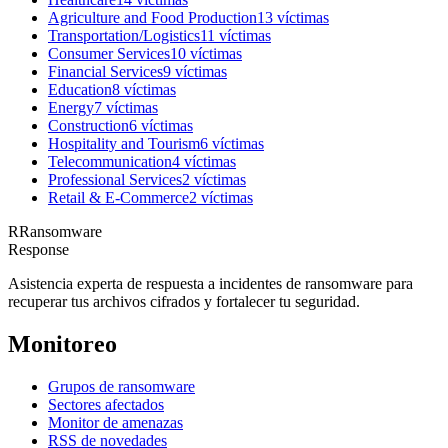
Agriculture and Food Production
13
víctima
s
Transportation/Logistics
11
víctima
s
Consumer Services
10
víctima
s
Financial Services
9
víctima
s
Education
8
víctima
s
Energy
7
víctima
s
Construction
6
víctima
s
Hospitality and Tourism
6
víctima
s
Telecommunication
4
víctima
s
Professional Services
2
víctima
s
Retail & E-Commerce
2
víctima
s
R
Ransomware
Response
Asistencia experta de respuesta a incidentes de ransomware para
recuperar tus archivos cifrados y fortalecer tu seguridad.
Monitoreo
Grupos de ransomware
Sectores afectados
Monitor de amenazas
RSS de novedades