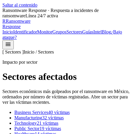
Saltar al contenido
Ransomware Response · Respuesta a incidentes de
ransomware
Línea 24/7 activa
R
Ransomware
Response
Inicio
Identificador
Monitor
Grupos
Sectores
Guías
Intel
Blog
¿Bajo
ataque?
[ Sectores ]
Inicio / Sectores
Impacto por sector
Sectores afectados
Sectores económicos más golpeados por el ransomware en México,
ordenados por número de víctimas registradas. Abre un sector para
ver las víctimas recientes.
Business Services
40
víctima
s
Manufacturing
32
víctima
s
Technology
21
víctima
s
Public Sector
19
víctima
s
Healthcare
14
víctima
s