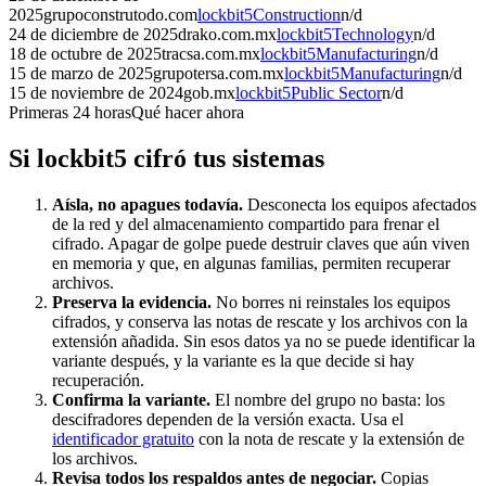
2025
grupoconstrutodo.com
lockbit5
Construction
n/d
24 de diciembre de 2025
drako.com.mx
lockbit5
Technology
n/d
18 de octubre de 2025
tracsa.com.mx
lockbit5
Manufacturing
n/d
15 de marzo de 2025
grupotersa.com.mx
lockbit5
Manufacturing
n/d
15 de noviembre de 2024
gob.mx
lockbit5
Public Sector
n/d
Primeras 24 horas
Qué hacer ahora
Si
lockbit5
cifró tus sistemas
Aísla, no apagues todavía.
Desconecta los equipos afectados
de la red y del almacenamiento compartido para frenar el
cifrado. Apagar de golpe puede destruir claves que aún viven
en memoria y que, en algunas familias, permiten recuperar
archivos.
Preserva la evidencia.
No borres ni reinstales los equipos
cifrados, y conserva las notas de rescate y los archivos con la
extensión añadida. Sin esos datos ya no se puede identificar la
variante después, y la variante es la que decide si hay
recuperación.
Confirma la variante.
El nombre del grupo no basta: los
descifradores dependen de la versión exacta. Usa el
identificador gratuito
con la nota de rescate y la extensión de
los archivos.
Revisa todos los respaldos antes de negociar.
Copias