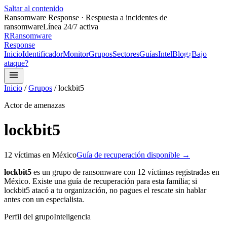
Saltar al contenido
Ransomware Response · Respuesta a incidentes de
ransomware
Línea 24/7 activa
R
Ransomware
Response
Inicio
Identificador
Monitor
Grupos
Sectores
Guías
Intel
Blog
¿Bajo
ataque?
Inicio
/
Grupos
/
lockbit5
Actor de amenazas
lockbit5
12
víctima
s
en México
Guía de recuperación disponible →
lockbit5
es un grupo de ransomware con
12
víctima
s
registrada
s
en
México.
Existe una guía de recuperación para esta familia;
si
lockbit5
atacó a tu organización, no pagues el rescate sin hablar
antes con un especialista.
Perfil del grupo
Inteligencia