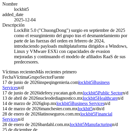
Nombre
lockbit5
added_date
2025-12-04
Descripción
LockBit 5.0 ("ChuongDong") surgio en septiembre de 2025
como el resurgimiento del grupo tras el desmantelamiento por
parte de las fuerzas del orden en febrero de 2024,
introduciendo payloads multiplataforma dirigidos a Windows,
Linux y VMware ESXi con capacidades de evasion
mejoradas y continuando el modelo de afiliados RaaS de sus
predecesores.
Víctimas recientes
Más recientes primero
Fecha
Víctima
Grupo
Sector
Fuente
17 de junio de 2026
inspeqingenieria.com
lockbit5
Business
Services
n/d
17 de junio de 2026
idefeey.yucatan.gob.mx
lockbit5
Public Sector
n/d
13 de abril de 2026
nucleodediagnostico.mx
lockbit5
Healthcare
n/d
14 de marzo de 2026
glop.mx
lockbit5
Business Services
n/d
14 de marzo de 2026
manchester.com.mx
lockbit5
n/d
n/d
28 de enero de 2026
latinoseguros.com.mx
lockbit5
Financial
Services
n/d
28 de enero de 2026
bardahl.com.mx
lockbit5
Manufacturing
n/d
25 de diciembre de