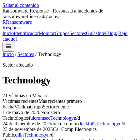
Saltar al contenido
Ransomware Response · Respuesta a incidentes de
ransomware
Línea 24/7 activa
R
Ransomware
Response
Inicio
Identificador
Monitor
Grupos
Sectores
Guías
Intel
Blog
¿Bajo
ataque?
Inicio
/
Sectores
/
Technology
Sector afectado
Technology
21
víctima
s
en México
Víctimas recientes
Más recientes primero
Fecha
Víctima
Grupo
Sector
Fuente
1 de mayo de 2026
Nordstern
Technologies
fulcrumsec
Technology
n/d
24 de diciembre de 2025
drako.com.mx
lockbit5
Technology
n/d
23 de noviembre de 2025
Cal-Comp Electronics
Public
qilin
Technology
n/d