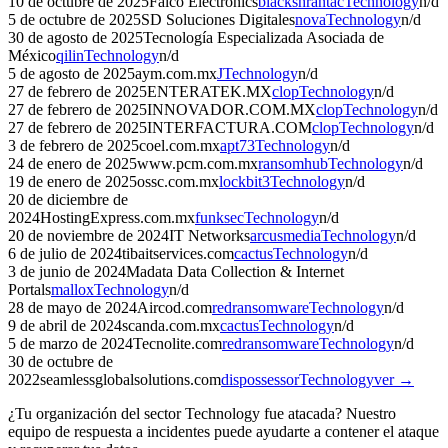
10 de octubre de 2025
Falco Electronics
blackshrantac
Technology
n/d
5 de octubre de 2025
SD Soluciones Digitales
nova
Technology
n/d
30 de agosto de 2025
Tecnología Especializada Asociada de
México
qilin
Technology
n/d
5 de agosto de 2025
aym.com.mx
J
Technology
n/d
27 de febrero de 2025
ENTERATEK.MX
clop
Technology
n/d
27 de febrero de 2025
INNOVADOR.COM.MX
clop
Technology
n/d
27 de febrero de 2025
INTERFACTURA.COM
clop
Technology
n/d
3 de febrero de 2025
coel.com.mx
apt73
Technology
n/d
24 de enero de 2025
www.pcm.com.mx
ransomhub
Technology
n/d
19 de enero de 2025
ossc.com.mx
lockbit3
Technology
n/d
20 de diciembre de
2024
HostingExpress.com.mx
funksec
Technology
n/d
20 de noviembre de 2024
IT Networks
arcusmedia
Technology
n/d
6 de julio de 2024
tibaitservices.com
cactus
Technology
n/d
3 de junio de 2024
Madata Data Collection & Internet
Portals
mallox
Technology
n/d
28 de mayo de 2024
Aircod.com
redransomware
Technology
n/d
9 de abril de 2024
scanda.com.mx
cactus
Technology
n/d
5 de marzo de 2024
Tecnolite.com
redransomware
Technology
n/d
30 de octubre de
2022
seamlessglobalsolutions.com
dispossessor
Technology
ver →
¿Tu organización del sector
Technology
fue atacada? Nuestro
equipo de respuesta a incidentes puede ayudarte a contener el ataque