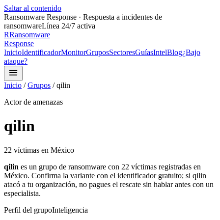
Saltar al contenido
Ransomware Response · Respuesta a incidentes de
ransomware
Línea 24/7 activa
R
Ransomware
Response
Inicio
Identificador
Monitor
Grupos
Sectores
Guías
Intel
Blog
¿Bajo
ataque?
Inicio
/
Grupos
/
qilin
Actor de amenazas
qilin
22
víctima
s
en México
qilin
es un grupo de ransomware con
22
víctima
s
registrada
s
en
México.
Confirma la variante con el identificador gratuito;
si
qilin
atacó a tu organización, no pagues el rescate sin hablar antes con un
especialista.
Perfil del grupo
Inteligencia