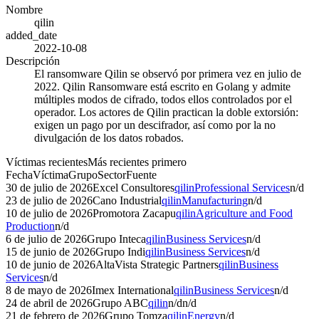
Nombre
qilin
added_date
2022-10-08
Descripción
El ransomware Qilin se observó por primera vez en julio de
2022. Qilin Ransomware está escrito en Golang y admite
múltiples modos de cifrado, todos ellos controlados por el
operador. Los actores de Qilin practican la doble extorsión:
exigen un pago por un descifrador, así como por la no
divulgación de los datos robados.
Víctimas recientes
Más recientes primero
Fecha
Víctima
Grupo
Sector
Fuente
30 de julio de 2026
Excel Consultores
qilin
Professional Services
n/d
23 de julio de 2026
Cano Industrial
qilin
Manufacturing
n/d
10 de julio de 2026
Promotora Zacapu
qilin
Agriculture and Food
Production
n/d
6 de julio de 2026
Grupo Inteca
qilin
Business Services
n/d
15 de junio de 2026
Grupo Indi
qilin
Business Services
n/d
10 de junio de 2026
AltaVista Strategic Partners
qilin
Business
Services
n/d
8 de mayo de 2026
Imex International
qilin
Business Services
n/d
24 de abril de 2026
Grupo ABC
qilin
n/d
n/d
21 de febrero de 2026
Grupo Tomza
qilin
Energy
n/d