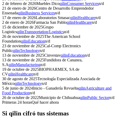
2 de febrero de 2026
Muebles Dico
qilin
Consumer Services
n/d
21 de enero de 2026
Centro de Desarrollo Emprendedor
Ensenada
qilin
Business Services
n/d
17 de enero de 2026
Laboratorios Smasac
qilin
Healthcare
n/d
2 de enero de 2026
Farmacia San Pablo
qilin
Healthcare
n/d
15 de diciembre de 2025
Grupo
Logistics
qilin
Transportation/Logistics
n/d
26 de noviembre de 2025
The American School
Foundation
qilin
Education
n/d
23 de noviembre de 2025
Cal-Comp Electronics
Public
qilin
Technology
n/d
13 de noviembre de 2025
Cinvestav
qilin
Education
n/d
13 de noviembre de 2025
Fundidora de Cananea,
S.A
qilin
Manufacturing
n/d
19 de octubre de 2025
BIOPHARMEX, SA de
CV
qilin
Healthcare
n/d
30 de agosto de 2025
Tecnología Especializada Asociada de
México
qilin
Technology
n/d
5 de junio de 2024
Inicio - Ganadería Revuelta
qilin
Agriculture and
Food Production
n/d
26 de octubre de 2022
Municipio de Chihuahua
qilin
Public Sector
n/d
Primeras 24 horas
Qué hacer ahora
Si
qilin
cifró tus sistemas