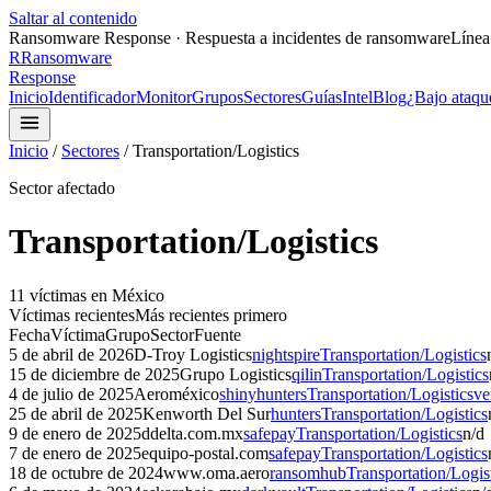
Saltar al contenido
Ransomware Response · Respuesta a incidentes de ransomware
Línea
R
Ransomware
Response
Inicio
Identificador
Monitor
Grupos
Sectores
Guías
Intel
Blog
¿Bajo ataqu
Inicio
/
Sectores
/
Transportation/Logistics
Sector afectado
Transportation/Logistics
11
víctima
s
en México
Víctimas recientes
Más recientes primero
Fecha
Víctima
Grupo
Sector
Fuente
5 de abril de 2026
D-Troy Logistics
nightspire
Transportation/Logistics
15 de diciembre de 2025
Grupo Logistics
qilin
Transportation/Logistics
4 de julio de 2025
Aeroméxico
shinyhunters
Transportation/Logistics
ve
25 de abril de 2025
Kenworth Del Sur
hunters
Transportation/Logistics
9 de enero de 2025
ddelta.com.mx
safepay
Transportation/Logistics
n/d
7 de enero de 2025
equipo-postal.com
safepay
Transportation/Logistics
18 de octubre de 2024
www.oma.aero
ransomhub
Transportation/Logis