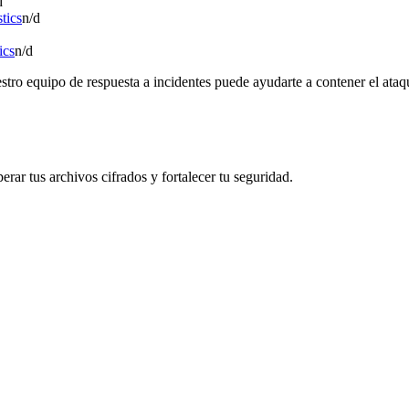
d
tics
n/d
ics
n/d
tro equipo de respuesta a incidentes puede ayudarte a contener el ataqu
rar tus archivos cifrados y fortalecer tu seguridad.