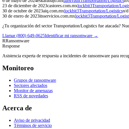
6 de mayo de 2024
eskarabajo.mx
darkvault
Transportation/Logistics
n/
23 de diciembre de 2023
castores.com.mx
lockbit3
Transportation/Logis
30 de octubre de 2023
aiq.com.mx
lockbit3
Transportation/Logistics
n/d
30 de enero de 2023
itsservicios.com.mx
lockbit3
Transportation/Logist
¿Tu organización del sector
Transportation/Logistics
fue atacada? Nues
Llamar
(800) 649-0625
Identificar mi ransomware →
R
Ransomware
Response
Asistencia experta de respuesta a incidentes de ransomware para recupe
Monitoreo
Grupos de ransomware
Sectores afectados
Monitor de amenazas
RSS de novedades
Acerca de
Aviso de privacidad
Términos de servicio