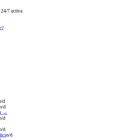
 24/7 activa
e?
n/d
n/d
r →
n/d
n/d
tics
n/d