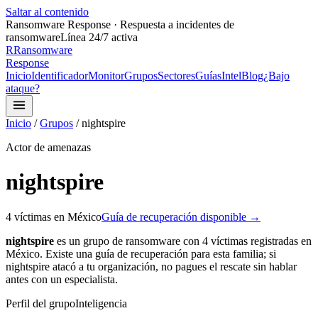
Saltar al contenido
Ransomware Response · Respuesta a incidentes de
ransomware
Línea 24/7 activa
R
Ransomware
Response
Inicio
Identificador
Monitor
Grupos
Sectores
Guías
Intel
Blog
¿Bajo
ataque?
Inicio
/
Grupos
/
nightspire
Actor de amenazas
nightspire
4
víctima
s
en México
Guía de recuperación disponible →
nightspire
es un grupo de ransomware con
4
víctima
s
registrada
s
en
México.
Existe una guía de recuperación para esta familia;
si
nightspire
atacó a tu organización, no pagues el rescate sin hablar
antes con un especialista.
Perfil del grupo
Inteligencia