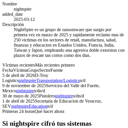
Nombre
nightspire
added_date
2025-03-12
Descripción
NightSpire es un grupo de ransomware que surgio por
primera vez en marzo de 2025 y rapidamente reclamo mas de
250 victimas en los sectores de retail, manufactura, salud,
finanzas y educacion en Estados Unidos, Francia, India,
Taiwan y Japon, empleando una agresiva doble extorsion con
plazos de rescate tan cortos como dos dias.
Víctimas recientes
Más recientes primero
Fecha
Víctima
Grupo
Sector
Fuente
5 de abril de 2026
D-Troy
Logistics
nightspire
Transportation/Logistics
n/d
9 de noviembre de 2025
Servicios del Valle del Fuerte,
Mexico
nightspire
n/d
n/d
30 de mayo de 2025
Pistolero
nightspire
n/d
n/d
1 de abril de 2025
Secretaria de Educacion de Veracruz,
SEV
nightspire
Education
n/d
Primeras 24 horas
Qué hacer ahora
Si
nightspire
cifró tus sistemas