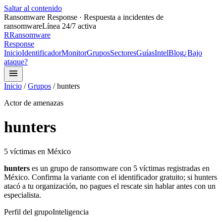
Saltar al contenido
Ransomware Response · Respuesta a incidentes de
ransomware
Línea 24/7 activa
R
Ransomware
Response
Inicio
Identificador
Monitor
Grupos
Sectores
Guías
Intel
Blog
¿Bajo
ataque?
Inicio
/
Grupos
/
hunters
Actor de amenazas
hunters
5
víctima
s
en México
hunters
es un grupo de ransomware con
5
víctima
s
registrada
s
en
México.
Confirma la variante con el identificador gratuito;
si
hunters
atacó a tu organización, no pagues el rescate sin hablar antes con un
especialista.
Perfil del grupo
Inteligencia