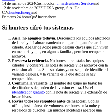
14 de marzo de 2024
Cosmocolor
hunters
Business Services
n/d
12 de noviembre de 2023
IDESA group, S.A. De
C.V.
hunters
Energy
n/d
Primeras 24 horas
Qué hacer ahora
Si
hunters
cifró tus sistemas
Aísla, no apagues todavía.
Desconecta los equipos afectados
de la red y del almacenamiento compartido para frenar el
cifrado. Apagar de golpe puede destruir claves que aún viven
en memoria y que, en algunas familias, permiten recuperar
archivos.
Preserva la evidencia.
No borres ni reinstales los equipos
cifrados, y conserva las notas de rescate y los archivos con la
extensión añadida. Sin esos datos ya no se puede identificar la
variante después, y la variante es la que decide si hay
recuperación.
Confirma la variante.
El nombre del grupo no basta: los
descifradores dependen de la versión exacta. Usa el
identificador gratuito
con la nota de rescate y la extensión de
los archivos.
Revisa todos los respaldos antes de negociar.
Copias
offline, instantáneas de volumen, versiones en la nube y
respaldos de buzones. En muchos incidentes aparece una