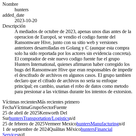
Nombre
hunters
added_date
2023-10-20
Descripción
A mediados de octubre de 2023, apenas unos dias antes de la
operacion de Europol, se vendio el codigo fuente del
Ransomware Hive, junto con su sitio web y versiones
anteriores desarrolladas en Golang y C (aunque esta compra
solo ha sido reportada por los actores sin evidencia concreta).
El comprador de este nuevo codigo fuente fue el grupo
Hunters International, quienes afirmaron haber corregido los
bugs del Ransomware Hive que eran responsables de impedir
el descifrado de archivos en algunos casos. El grupo tambien
declaro que el cifrado de archivos no seria su enfoque
principal; en cambio, usarian el robo de datos como metodo
para presionar a las victimas durante los intentos de extorsion.
Víctimas recientes
Más recientes primero
Fecha
Víctima
Grupo
Sector
Fuente
25 de abril de 2025
Kenworth Del
Sur
hunters
Transportation/Logistics
n/d
25 de febrero de 2025
Vermeer Mexico
hunters
Manufacturing
n/d
1 de septiembre de 2024
Quálitas México
hunters
Financial
Services
n/d