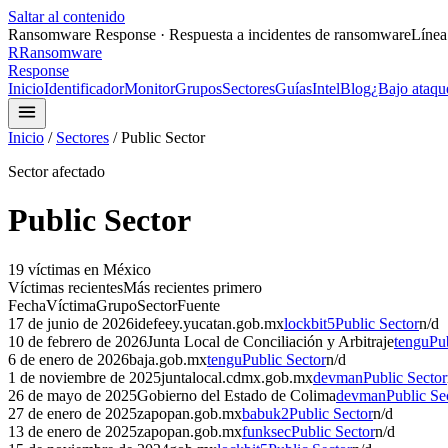
Saltar al contenido
Ransomware Response · Respuesta a incidentes de ransomware
Línea
R
Ransomware
Response
Inicio
Identificador
Monitor
Grupos
Sectores
Guías
Intel
Blog
¿Bajo ataqu
Inicio
/
Sectores
/
Public Sector
Sector afectado
Public Sector
19
víctima
s
en México
Víctimas recientes
Más recientes primero
Fecha
Víctima
Grupo
Sector
Fuente
17 de junio de 2026
idefeey.yucatan.gob.mx
lockbit5
Public Sector
n/d
10 de febrero de 2026
Junta Local de Conciliación y Arbitraje
tengu
Pu
6 de enero de 2026
baja.gob.mx
tengu
Public Sector
n/d
1 de noviembre de 2025
juntalocal.cdmx.gob.mx
devman
Public Sector
26 de mayo de 2025
Gobierno del Estado de Colima
devman
Public Se
27 de enero de 2025
zapopan.gob.mx
babuk2
Public Sector
n/d
13 de enero de 2025
zapopan.gob.mx
funksec
Public Sector
n/d