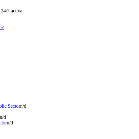
 24/7 activa
e?
blic Sector
n/d
n/d
ctor
n/d