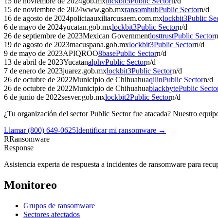
15 de noviembre de 2024
gob.mx
lockbit5
Public Sector
n/d
15 de noviembre de 2024
www.gob.mx
ransomhub
Public Sector
n/d
16 de agosto de 2024
policiaauxiliarcusaem.com.mx
lockbit3
Public Se
6 de mayo de 2024
yucatan.gob.mx
lockbit3
Public Sector
n/d
26 de septiembre de 2023
Mexican Government
losttrust
Public Sector
n
19 de agosto de 2023
macuspana.gob.mx
lockbit3
Public Sector
n/d
9 de mayo de 2023
APIQROO
8base
Public Sector
n/d
13 de abril de 2023
Yucatan
alphv
Public Sector
n/d
7 de enero de 2023
juarez.gob.mx
lockbit3
Public Sector
n/d
26 de octubre de 2022
Municipio de Chihuahua
qilin
Public Sector
n/d
26 de octubre de 2022
Municipio de Chihuahua
blackbyte
Public Secto
6 de junio de 2022
sesver.gob.mx
lockbit2
Public Sector
n/d
¿Tu organización del sector
Public Sector
fue atacada? Nuestro equipo 
Llamar
(800) 649-0625
Identificar mi ransomware →
R
Ransomware
Response
Asistencia experta de respuesta a incidentes de ransomware para recupe
Monitoreo
Grupos de ransomware
Sectores afectados