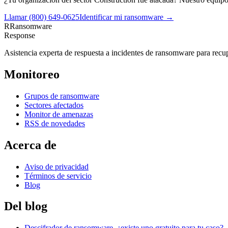
Llamar
(800) 649-0625
Identificar mi ransomware →
R
Ransomware
Response
Asistencia experta de respuesta a incidentes de ransomware para recupe
Monitoreo
Grupos de ransomware
Sectores afectados
Monitor de amenazas
RSS de novedades
Acerca de
Aviso de privacidad
Términos de servicio
Blog
Del blog
Descifrador de ransomware, ¿existe uno gratuito para tu caso?