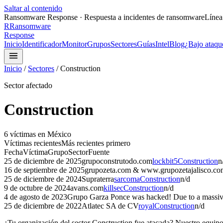
Saltar al contenido
Ransomware Response · Respuesta a incidentes de ransomware
Línea
R
Ransomware
Response
Inicio
Identificador
Monitor
Grupos
Sectores
Guías
Intel
Blog
¿Bajo ataqu
Inicio
/
Sectores
/
Construction
Sector afectado
Construction
6
víctima
s
en México
Víctimas recientes
Más recientes primero
Fecha
Víctima
Grupo
Sector
Fuente
25 de diciembre de 2025
grupoconstrutodo.com
lockbit5
Construction
n
16 de septiembre de 2025
grupozeta.com & www.grupozetajalisco.co
25 de diciembre de 2024
Supraterra
sarcoma
Construction
n/d
9 de octubre de 2024
avans.com
killsec
Construction
n/d
4 de agosto de 2023
Grupo Garza Ponce was hacked! Due to a massive
25 de diciembre de 2022
Atlatec SA de CV
royal
Construction
n/d
¿Tu organización del sector
Construction
fue atacada? Nuestro equipo 