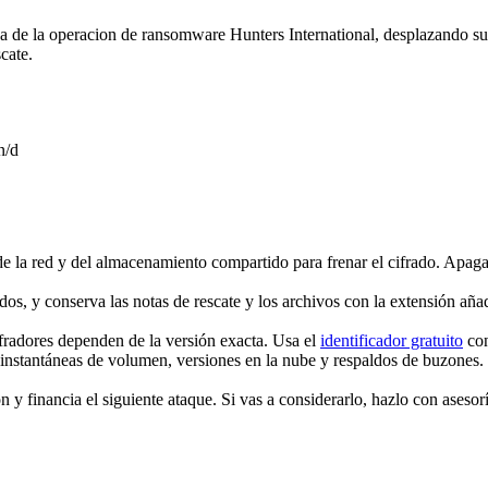
e la operacion de ransomware Hunters International, desplazando su e
cate.
n/d
e la red y del almacenamiento compartido para frenar el cifrado. Apag
dos, y conserva las notas de rescate y los archivos con la extensión añad
fradores dependen de la versión exacta. Usa el
identificador gratuito
con
 instantáneas de volumen, versiones en la nube y respaldos de buzones.
 y financia el siguiente ataque. Si vas a considerarlo, hazlo con asesorí