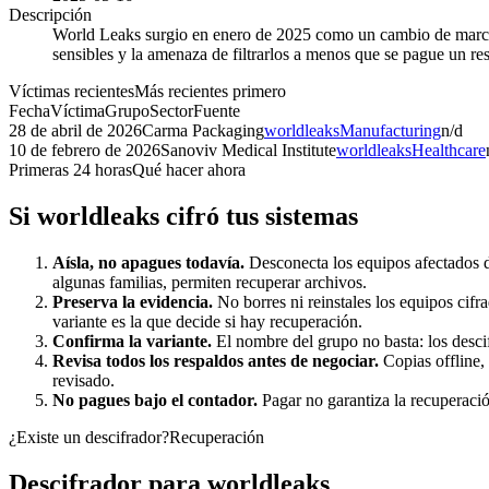
Descripción
World Leaks surgio en enero de 2025 como un cambio de marca d
sensibles y la amenaza de filtrarlos a menos que se pague un res
Víctimas recientes
Más recientes primero
Fecha
Víctima
Grupo
Sector
Fuente
28 de abril de 2026
Carma Packaging
worldleaks
Manufacturing
n/d
10 de febrero de 2026
Sanoviv Medical Institute
worldleaks
Healthcare
Primeras 24 horas
Qué hacer ahora
Si
worldleaks
cifró tus sistemas
Aísla, no apagues todavía.
Desconecta los equipos afectados d
algunas familias, permiten recuperar archivos.
Preserva la evidencia.
No borres ni reinstales los equipos cifra
variante es la que decide si hay recuperación.
Confirma la variante.
El nombre del grupo no basta: los desci
Revisa todos los respaldos antes de negociar.
Copias offline,
revisado.
No pagues bajo el contador.
Pagar no garantiza la recuperación
¿Existe un descifrador?
Recuperación
Descifrador para
worldleaks