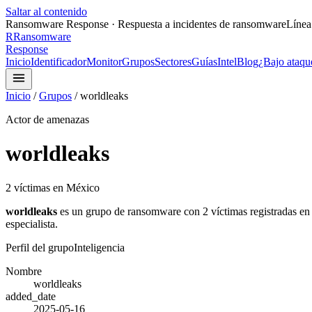
Saltar al contenido
Ransomware Response · Respuesta a incidentes de ransomware
Línea
R
Ransomware
Response
Inicio
Identificador
Monitor
Grupos
Sectores
Guías
Intel
Blog
¿Bajo ataqu
Inicio
/
Grupos
/
worldleaks
Actor de amenazas
worldleaks
2
víctima
s
en México
worldleaks
es un grupo de ransomware con
2
víctima
s
registrada
s
en
especialista.
Perfil del grupo
Inteligencia
Nombre
worldleaks
added_date
2025-05-16