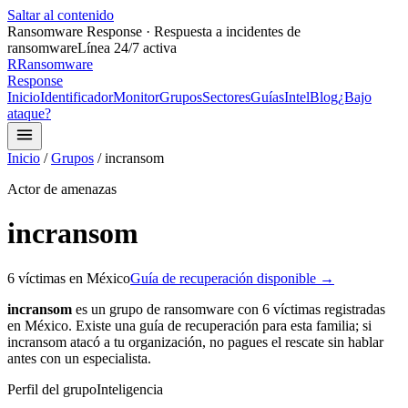
Saltar al contenido
Ransomware Response · Respuesta a incidentes de
ransomware
Línea 24/7 activa
R
Ransomware
Response
Inicio
Identificador
Monitor
Grupos
Sectores
Guías
Intel
Blog
¿Bajo
ataque?
Inicio
/
Grupos
/
incransom
Actor de amenazas
incransom
6
víctima
s
en México
Guía de recuperación disponible →
incransom
es un grupo de ransomware con
6
víctima
s
registrada
s
en México.
Existe una guía de recuperación para esta familia;
si
incransom
atacó a tu organización, no pagues el rescate sin hablar
antes con un especialista.
Perfil del grupo
Inteligencia