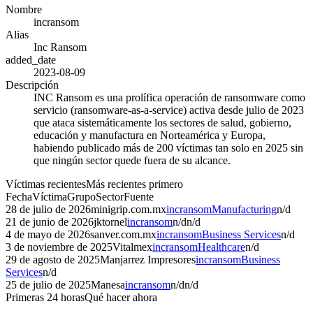
Nombre
incransom
Alias
Inc Ransom
added_date
2023-08-09
Descripción
INC Ransom es una prolífica operación de ransomware como
servicio (ransomware-as-a-service) activa desde julio de 2023
que ataca sistemáticamente los sectores de salud, gobierno,
educación y manufactura en Norteamérica y Europa,
habiendo publicado más de 200 víctimas tan solo en 2025 sin
que ningún sector quede fuera de su alcance.
Víctimas recientes
Más recientes primero
Fecha
Víctima
Grupo
Sector
Fuente
28 de julio de 2026
minigrip.com.mx
incransom
Manufacturing
n/d
21 de junio de 2026
jktornel
incransom
n/d
n/d
4 de mayo de 2026
sanver.com.mx
incransom
Business Services
n/d
3 de noviembre de 2025
Vitalmex
incransom
Healthcare
n/d
29 de agosto de 2025
Manjarrez Impresores
incransom
Business
Services
n/d
25 de julio de 2025
Manesa
incransom
n/d
n/d
Primeras 24 horas
Qué hacer ahora