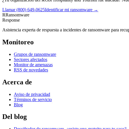
Llamar
(800) 649-0625
Identificar mi ransomware →
R
Ransomware
Response
Asistencia experta de respuesta a incidentes de ransomware para recupe
Monitoreo
Grupos de ransomware
Sectores afectados
Monitor de amenazas
RSS de novedades
Acerca de
Aviso de privacidad
Términos de servicio
Blog
Del blog
Descifrador de ransomware, ¿existe uno gratuito para tu caso?