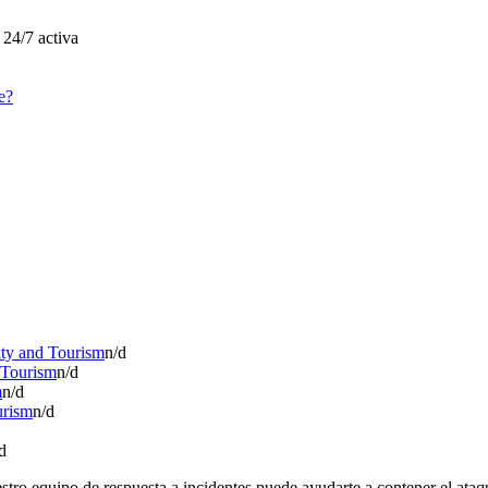
 24/7 activa
e?
ity and Tourism
n/d
 Tourism
n/d
m
n/d
urism
n/d
d
tro equipo de respuesta a incidentes puede ayudarte a contener el ataqu