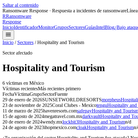
Saltar al contenido
Ransomware Response · Respuesta a incidentes de ransomware
Línea
R
Ransomware
Response
Inicio
Identificador
Monitor
Grupos
Sectores
Guías
Intel
Blog
¿Bajo ataqu
Inicio
/
Sectores
/
Hospitality and Tourism
Sector afectado
Hospitality and Tourism
6
víctima
s
en México
Víctimas recientes
Más recientes primero
Fecha
Víctima
Grupo
Sector
Fuente
29 de enero de 2026
SUNSETWORLDRESORTS
morpheus
Hospital
23 de noviembre de 2025
Coral Clubes - Mexico
tengu
Hospitality and
11 de marzo de 2025
havenresorts.com
safepay
Hospitality and Touris
15 de agosto de 2024
megatravel.com.mx
darkvault
Hospitality and To
20 de enero de 2024
wendy.mx
lockbit3
Hospitality and Tourism
n/d
24 de agosto de 2023
ihopmexico.com
cloak
Hospitality and Tourism
n/
¿Tu organización del sector
Hospitality and Tourism
fue atacada? Nues