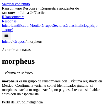
Saltar al contenido
Ransomware Response · Respuesta a incidentes de
ransomware
Línea 24/7 activa
R
Ransomware
Response
Inicio
Identificador
Monitor
Grupos
Sectores
Guías
Intel
Blog
¿Bajo
ataque?
Inicio
/
Grupos
/
morpheus
Actor de amenazas
morpheus
1
víctima
en México
morpheus
es un grupo de ransomware con
1
víctima
registrada
en
México.
Confirma la variante con el identificador gratuito;
si
morpheus
atacó a tu organización, no pagues el rescate sin hablar
antes con un especialista.
Perfil del grupo
Inteligencia