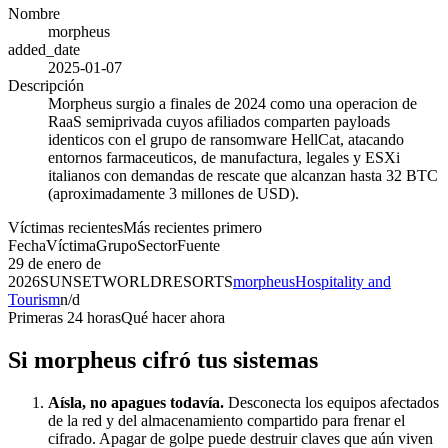
Nombre
morpheus
added_date
2025-01-07
Descripción
Morpheus surgio a finales de 2024 como una operacion de
RaaS semiprivada cuyos afiliados comparten payloads
identicos con el grupo de ransomware HellCat, atacando
entornos farmaceuticos, de manufactura, legales y ESXi
italianos con demandas de rescate que alcanzan hasta 32 BTC
(aproximadamente 3 millones de USD).
Víctimas recientes
Más recientes primero
Fecha
Víctima
Grupo
Sector
Fuente
29 de enero de
2026
SUNSETWORLDRESORTS
morpheus
Hospitality and
Tourism
n/d
Primeras 24 horas
Qué hacer ahora
Si
morpheus
cifró tus sistemas
Aísla, no apagues todavía.
Desconecta los equipos afectados
de la red y del almacenamiento compartido para frenar el
cifrado. Apagar de golpe puede destruir claves que aún viven