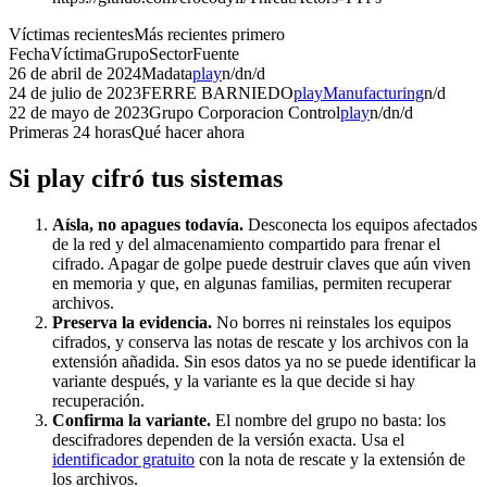
Víctimas recientes
Más recientes primero
Fecha
Víctima
Grupo
Sector
Fuente
26 de abril de 2024
Madata
play
n/d
n/d
24 de julio de 2023
FERRE BARNIEDO
play
Manufacturing
n/d
22 de mayo de 2023
Grupo Corporacion Control
play
n/d
n/d
Primeras 24 horas
Qué hacer ahora
Si
play
cifró tus sistemas
Aísla, no apagues todavía.
Desconecta los equipos afectados
de la red y del almacenamiento compartido para frenar el
cifrado. Apagar de golpe puede destruir claves que aún viven
en memoria y que, en algunas familias, permiten recuperar
archivos.
Preserva la evidencia.
No borres ni reinstales los equipos
cifrados, y conserva las notas de rescate y los archivos con la
extensión añadida. Sin esos datos ya no se puede identificar la
variante después, y la variante es la que decide si hay
recuperación.
Confirma la variante.
El nombre del grupo no basta: los
descifradores dependen de la versión exacta. Usa el
identificador gratuito
con la nota de rescate y la extensión de
los archivos.