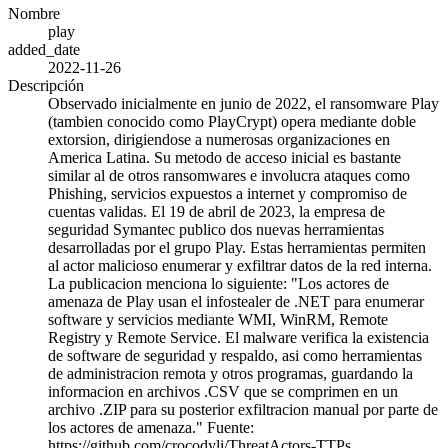
Nombre
play
added_date
2022-11-26
Descripción
Observado inicialmente en junio de 2022, el ransomware Play
(tambien conocido como PlayCrypt) opera mediante doble
extorsion, dirigiendose a numerosas organizaciones en
America Latina. Su metodo de acceso inicial es bastante
similar al de otros ransomwares e involucra ataques como
Phishing, servicios expuestos a internet y compromiso de
cuentas validas. El 19 de abril de 2023, la empresa de
seguridad Symantec publico dos nuevas herramientas
desarrolladas por el grupo Play. Estas herramientas permiten
al actor malicioso enumerar y exfiltrar datos de la red interna.
La publicacion menciona lo siguiente: "Los actores de
amenaza de Play usan el infostealer de .NET para enumerar
software y servicios mediante WMI, WinRM, Remote
Registry y Remote Service. El malware verifica la existencia
de software de seguridad y respaldo, asi como herramientas
de administracion remota y otros programas, guardando la
informacion en archivos .CSV que se comprimen en un
archivo .ZIP para su posterior exfiltracion manual por parte de
los actores de amenaza." Fuente:
https://github.com/crocodyli/ThreatActors-TTPs