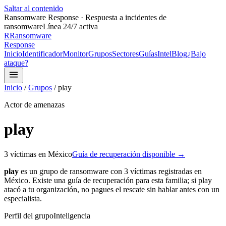
Saltar al contenido
Ransomware Response · Respuesta a incidentes de
ransomware
Línea 24/7 activa
R
Ransomware
Response
Inicio
Identificador
Monitor
Grupos
Sectores
Guías
Intel
Blog
¿Bajo
ataque?
Inicio
/
Grupos
/
play
Actor de amenazas
play
3
víctima
s
en México
Guía de recuperación disponible →
play
es un grupo de ransomware con
3
víctima
s
registrada
s
en
México.
Existe una guía de recuperación para esta familia;
si
play
atacó a tu organización, no pagues el rescate sin hablar antes con un
especialista.
Perfil del grupo
Inteligencia