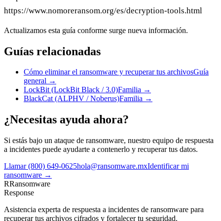
https://www.nomoreransom.org/es/decryption-tools.html
Actualizamos esta guía conforme surge nueva información.
Guías relacionadas
Cómo eliminar el ransomware y recuperar tus archivos
Guía
general
→
LockBit (LockBit Black / 3.0)
Familia
→
BlackCat (ALPHV / Noberus)
Familia
→
¿Necesitas ayuda ahora?
Si estás bajo un ataque de ransomware, nuestro equipo de respuesta
a incidentes puede ayudarte a contenerlo y recuperar tus datos.
Llamar
(800) 649-0625
hola@ransomware.mx
Identificar mi
ransomware →
R
Ransomware
Response
Asistencia experta de respuesta a incidentes de ransomware para
recuperar tus archivos cifrados y fortalecer tu seguridad.