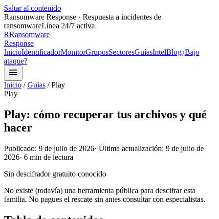
Saltar al contenido
Ransomware Response · Respuesta a incidentes de
ransomware
Línea 24/7 activa
R
Ransomware
Response
Inicio
Identificador
Monitor
Grupos
Sectores
Guías
Intel
Blog
¿Bajo
ataque?
Inicio
/
Guías
/
Play
Play
Play: cómo recuperar tus archivos y qué
hacer
Publicado:
9 de julio de 2026
· Última actualización:
9 de julio de
2026
·
6
min de lectura
Sin descifrador gratuito conocido
No existe (todavía) una herramienta pública para descifrar esta
familia. No pagues el rescate sin antes consultar con especialistas.