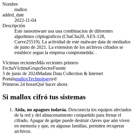
Nombre
mallox
added_date
2022-11-04
Descripción
Este ransomware usa una combinacion de diferentes
algoritmos criptograficos (ChaCha20, AES-128,
Curve25519). La actividad de este malware data de mediados
de junio de 2021. La extension de los archivos cifrados se
establece segun la empresa comprometida: .
Víctimas recientes
Más recientes primero
Fecha
Víctima
Grupo
Sector
Fuente
3 de junio de 2024
Madata Data Collection & Internet
Portals
mallox
Technology
n/d
Primeras 24 horas
Qué hacer ahora
Si
mallox
cifró tus sistemas
Aísla, no apagues todavía.
Desconecta los equipos afectados
de la red y del almacenamiento compartido para frenar el
cifrado. Apagar de golpe puede destruir claves que aún viven
en memoria y que, en algunas familias, permiten recuperar
archivos.