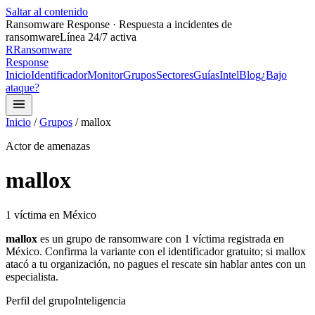
Saltar al contenido
Ransomware Response · Respuesta a incidentes de
ransomware
Línea 24/7 activa
R
Ransomware
Response
Inicio
Identificador
Monitor
Grupos
Sectores
Guías
Intel
Blog
¿Bajo
ataque?
Inicio
/
Grupos
/
mallox
Actor de amenazas
mallox
1
víctima
en México
mallox
es un grupo de ransomware con
1
víctima
registrada
en
México.
Confirma la variante con el identificador gratuito;
si
mallox
atacó a tu organización, no pagues el rescate sin hablar antes con un
especialista.
Perfil del grupo
Inteligencia