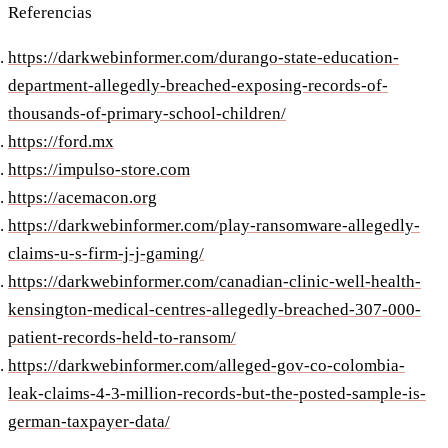
Referencias
https://darkwebinformer.com/durango-state-education-
department-allegedly-breached-exposing-records-of-
thousands-of-primary-school-children/
https://ford.mx
https://impulso-store.com
https://acemacon.org
https://darkwebinformer.com/play-ransomware-allegedly-
claims-u-s-firm-j-j-gaming/
https://darkwebinformer.com/canadian-clinic-well-health-
kensington-medical-centres-allegedly-breached-307-000-
patient-records-held-to-ransom/
https://darkwebinformer.com/alleged-gov-co-colombia-
leak-claims-4-3-million-records-but-the-posted-sample-is-
german-taxpayer-data/