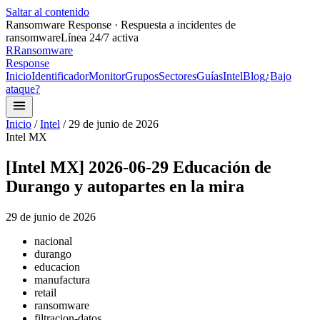
Saltar al contenido
Ransomware Response · Respuesta a incidentes de
ransomware
Línea 24/7 activa
R
Ransomware
Response
Inicio
Identificador
Monitor
Grupos
Sectores
Guías
Intel
Blog
¿Bajo
ataque?
Inicio
/
Intel
/
29 de junio de 2026
Intel MX
[Intel MX] 2026-06-29 Educación de
Durango y autopartes en la mira
29 de junio de 2026
nacional
durango
educacion
manufactura
retail
ransomware
filtracion-datos