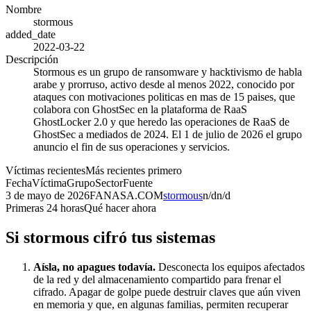
Nombre
stormous
added_date
2022-03-22
Descripción
Stormous es un grupo de ransomware y hacktivismo de habla
arabe y prorruso, activo desde al menos 2022, conocido por
ataques con motivaciones politicas en mas de 15 paises, que
colabora con GhostSec en la plataforma de RaaS
GhostLocker 2.0 y que heredo las operaciones de RaaS de
GhostSec a mediados de 2024. El 1 de julio de 2026 el grupo
anuncio el fin de sus operaciones y servicios.
Víctimas recientes
Más recientes primero
Fecha
Víctima
Grupo
Sector
Fuente
3 de mayo de 2026
FANASA.COM
stormous
n/d
n/d
Primeras 24 horas
Qué hacer ahora
Si
stormous
cifró tus sistemas
Aísla, no apagues todavía.
Desconecta los equipos afectados
de la red y del almacenamiento compartido para frenar el
cifrado. Apagar de golpe puede destruir claves que aún viven
en memoria y que, en algunas familias, permiten recuperar