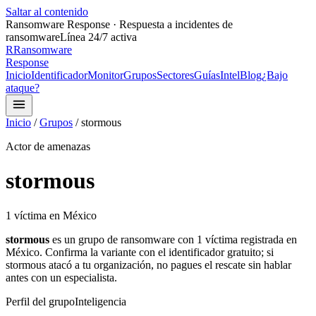
Saltar al contenido
Ransomware Response · Respuesta a incidentes de
ransomware
Línea 24/7 activa
R
Ransomware
Response
Inicio
Identificador
Monitor
Grupos
Sectores
Guías
Intel
Blog
¿Bajo
ataque?
Inicio
/
Grupos
/
stormous
Actor de amenazas
stormous
1
víctima
en México
stormous
es un grupo de ransomware con
1
víctima
registrada
en
México.
Confirma la variante con el identificador gratuito;
si
stormous
atacó a tu organización, no pagues el rescate sin hablar
antes con un especialista.
Perfil del grupo
Inteligencia