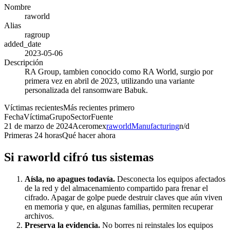
Nombre
raworld
Alias
ragroup
added_date
2023-05-06
Descripción
RA Group, tambien conocido como RA World, surgio por
primera vez en abril de 2023, utilizando una variante
personalizada del ransomware Babuk.
Víctimas recientes
Más recientes primero
Fecha
Víctima
Grupo
Sector
Fuente
21 de marzo de 2024
Aceromex
raworld
Manufacturing
n/d
Primeras 24 horas
Qué hacer ahora
Si
raworld
cifró tus sistemas
Aísla, no apagues todavía.
Desconecta los equipos afectados
de la red y del almacenamiento compartido para frenar el
cifrado. Apagar de golpe puede destruir claves que aún viven
en memoria y que, en algunas familias, permiten recuperar
archivos.
Preserva la evidencia.
No borres ni reinstales los equipos