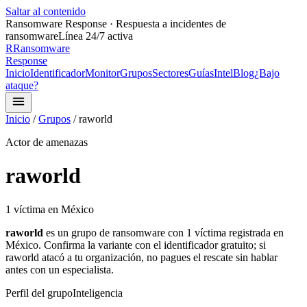
Saltar al contenido
Ransomware Response · Respuesta a incidentes de
ransomware
Línea 24/7 activa
R
Ransomware
Response
Inicio
Identificador
Monitor
Grupos
Sectores
Guías
Intel
Blog
¿Bajo
ataque?
Inicio
/
Grupos
/
raworld
Actor de amenazas
raworld
1
víctima
en México
raworld
es un grupo de ransomware con
1
víctima
registrada
en
México.
Confirma la variante con el identificador gratuito;
si
raworld
atacó a tu organización, no pagues el rescate sin hablar
antes con un especialista.
Perfil del grupo
Inteligencia