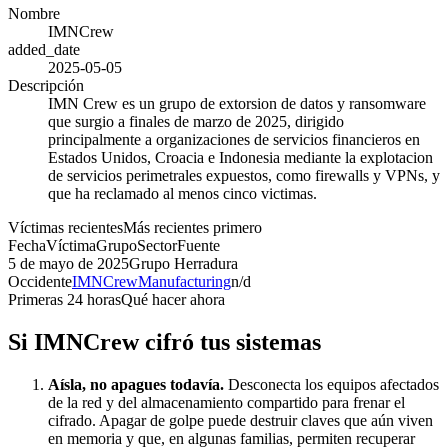
Nombre
IMNCrew
added_date
2025-05-05
Descripción
IMN Crew es un grupo de extorsion de datos y ransomware
que surgio a finales de marzo de 2025, dirigido
principalmente a organizaciones de servicios financieros en
Estados Unidos, Croacia e Indonesia mediante la explotacion
de servicios perimetrales expuestos, como firewalls y VPNs, y
que ha reclamado al menos cinco victimas.
Víctimas recientes
Más recientes primero
Fecha
Víctima
Grupo
Sector
Fuente
5 de mayo de 2025
Grupo Herradura
Occidente
IMNCrew
Manufacturing
n/d
Primeras 24 horas
Qué hacer ahora
Si
IMNCrew
cifró tus sistemas
Aísla, no apagues todavía.
Desconecta los equipos afectados
de la red y del almacenamiento compartido para frenar el
cifrado. Apagar de golpe puede destruir claves que aún viven
en memoria y que, en algunas familias, permiten recuperar