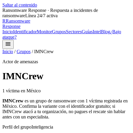
Saltar al contenido
Ransomware Response · Respuesta a incidentes de
ransomware
Línea 24/7 activa
R
Ransomware
Response
Inicio
Identificador
Monitor
Grupos
Sectores
Guías
Intel
Blog
¿Bajo
ataque?
Inicio
/
Grupos
/
IMNCrew
Actor de amenazas
IMNCrew
1
víctima
en México
IMNCrew
es un grupo de ransomware con
1
víctima
registrada
en
México.
Confirma la variante con el identificador gratuito;
si
IMNCrew
atacó a tu organización, no pagues el rescate sin hablar
antes con un especialista.
Perfil del grupo
Inteligencia