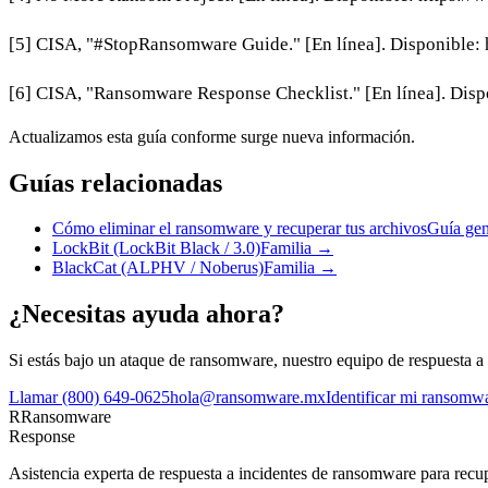
[5] CISA, "#StopRansomware Guide." [En línea]. Disponible:
[6] CISA, "Ransomware Response Checklist." [En línea]. Dispo
Actualizamos esta guía conforme surge nueva información.
Guías relacionadas
Cómo eliminar el ransomware y recuperar tus archivos
Guía gen
LockBit (LockBit Black / 3.0)
Familia
→
BlackCat (ALPHV / Noberus)
Familia
→
¿Necesitas ayuda ahora?
Si estás bajo un ataque de ransomware, nuestro equipo de respuesta a 
Llamar
(800) 649-0625
hola@ransomware.mx
Identificar mi ransom
R
Ransomware
Response
Asistencia experta de respuesta a incidentes de ransomware para recupe