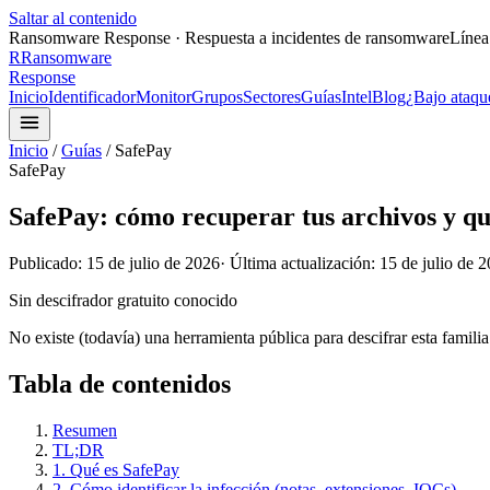
Saltar al contenido
Ransomware Response · Respuesta a incidentes de ransomware
Línea
R
Ransomware
Response
Inicio
Identificador
Monitor
Grupos
Sectores
Guías
Intel
Blog
¿Bajo ataqu
Inicio
/
Guías
/
SafePay
SafePay
SafePay: cómo recuperar tus archivos y q
Publicado:
15 de julio de 2026
· Última actualización:
15 de julio de 
Sin descifrador gratuito conocido
No existe (todavía) una herramienta pública para descifrar esta familia
Tabla de contenidos
Resumen
TL;DR
1. Qué es SafePay
2. Cómo identificar la infección (notas, extensiones, IOCs)