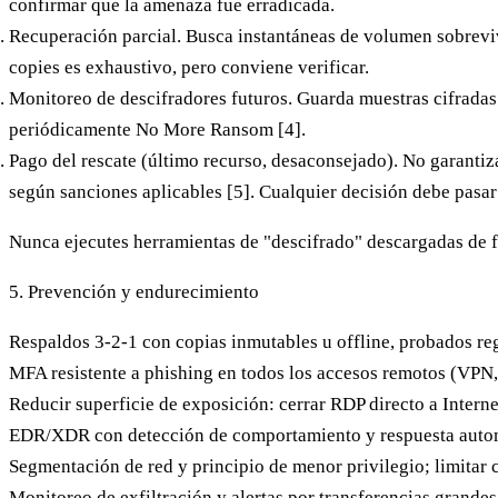
confirmar que la amenaza fue erradicada.
Recuperación parcial.
Busca instantáneas de volumen sobreviv
copies es exhaustivo, pero conviene verificar.
Monitoreo de descifradores futuros.
Guarda muestras cifradas 
periódicamente No More Ransom [4].
Pago del rescate (último recurso, desaconsejado).
No garantiza
según sanciones aplicables [5]. Cualquier decisión debe pasar
Nunca ejecutes herramientas de "descifrado" descargadas de fu
5. Prevención y endurecimiento
Respaldos 3-2-1 con copias inmutables u offline
, probados re
MFA resistente a phishing
en todos los accesos remotos (VPN, 
Reducir superficie de exposición:
cerrar RDP directo a Interne
EDR/XDR
con detección de comportamiento y respuesta auto
Segmentación de red
y principio de menor privilegio; limitar
Monitoreo de exfiltración
y alertas por transferencias grandes