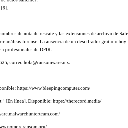
[6].
nombres de nota de rescate y las extensiones de archivo de Saf
ir análisis forense. La ausencia de un descifrador gratuito hoy
 en profesionales de DFIR.
0625, correo
hola@ransomware.mx
.
sponible: https://www.bleepingcomputer.com/
." [En línea]. Disponible: https://therecord.media/
omware.malwarehunterteam.com/
/www.nomoreransom.org/