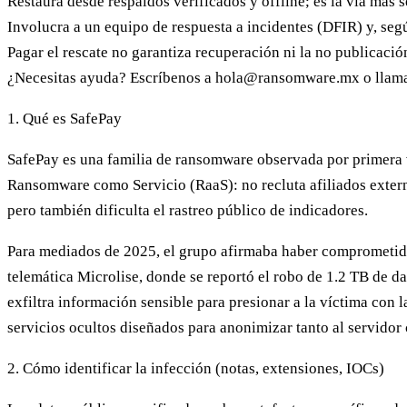
Restaura desde respaldos verificados y offline; es la vía más 
Involucra a un equipo de respuesta a incidentes (DFIR) y, según
Pagar el rescate no garantiza recuperación ni la no publicació
¿Necesitas ayuda? Escríbenos a
hola@ransomware.mx
o llama
1. Qué es SafePay
SafePay es una familia de ransomware observada por primera v
Ransomware como Servicio (RaaS): no recluta afiliados externo
pero también dificulta el rastreo público de indicadores.
Para mediados de 2025, el grupo afirmaba haber comprometido 
telemática Microlise, donde se reportó el robo de 1.2 TB de 
exfiltra información sensible para presionar a la víctima con l
servicios ocultos diseñados para anonimizar tanto al servidor 
2. Cómo identificar la infección (notas, extensiones, IOCs)