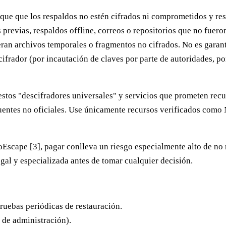
ifique que los respaldos no estén cifrados ni comprometidos y re
s previas, respaldos offline, correos o repositorios que no fuero
eran archivos temporales o fragmentos no cifrados. No es garant
scifrador (por incautación de claves por parte de autoridades, p
uestos "descifradores universales" y servicios que prometen re
entes no oficiales.
Use únicamente recursos verificados como N
NoEscape [3], pagar conlleva un riesgo especialmente alto de no 
egal y especializada antes de tomar cualquier decisión.
ruebas periódicas de restauración.
 de administración).