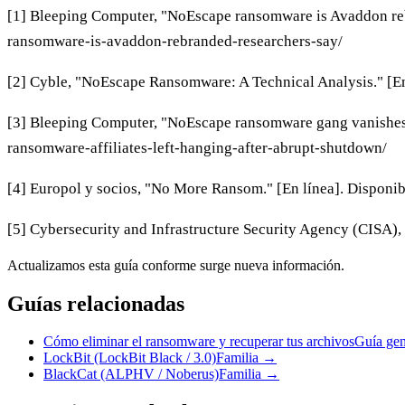
[1] Bleeping Computer, "NoEscape ransomware is Avaddon rebr
ransomware-is-avaddon-rebranded-researchers-say/
[2] Cyble, "NoEscape Ransomware: A Technical Analysis." [En
[3] Bleeping Computer, "NoEscape ransomware gang vanishes, 
ransomware-affiliates-left-hanging-after-abrupt-shutdown/
[4] Europol y socios, "No More Ransom." [En línea]. Disponi
[5] Cybersecurity and Infrastructure Security Agency (CISA)
Actualizamos esta guía conforme surge nueva información.
Guías relacionadas
Cómo eliminar el ransomware y recuperar tus archivos
Guía gen
LockBit (LockBit Black / 3.0)
Familia
→
BlackCat (ALPHV / Noberus)
Familia
→