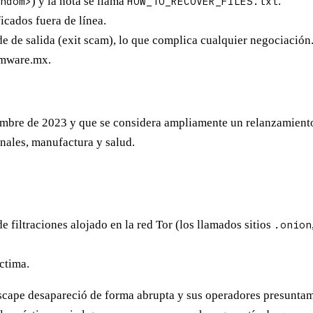
ndom>
) y la nota se llama
HOW_TO_RECOVER_FILES.txt
.
ficados
fuera de línea.
e de salida (exit scam), lo que complica cualquier negociación
mware.mx
.
bre de 2023 y que se considera ampliamente un relanzamiento 
onales, manufactura y salud.
 filtraciones alojado en la red Tor (los llamados sitios
.onion
ctima.
scape desapareció de forma abrupta y sus operadores presuntamen