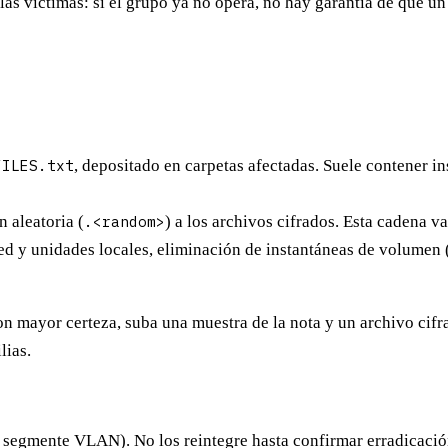
 las víctimas: si el grupo ya no opera, no hay garantía de que 
FILES.txt
, depositado en carpetas afectadas. Suele contener in
n aleatoria
(
.<random>
) a los archivos cifrados. Esta cadena v
red y unidades locales, eliminación de instantáneas de volumen
con mayor certeza, suba una muestra de la nota y un archivo ci
lias.
, segmente VLAN). No los reintegre hasta confirmar erradicació