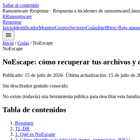
Saltar al contenido
Ransomware Response · Respuesta a incidentes de ransomware
Línea
R
Ransomware
Response
Inicio
Identificador
Monitor
Grupos
Sectores
Guías
Intel
Blog
¿Bajo ataqu
Inicio
/
Guías
/
NoEscape
NoEscape
NoEscape: cómo recuperar tus archivos y 
Publicado:
15 de julio de 2026
· Última actualización:
15 de julio de 
Sin descifrador gratuito conocido
No existe (todavía) una herramienta pública para descifrar esta familia
Tabla de contenidos
Resumen
TL;DR
1. Qué es NoEscape
2. Cómo identificar la infección (notas, extensiones, IOCs)