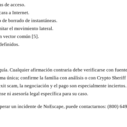
as de acceso.
ara a Internet.
de borrado de instantáneas.
itar el movimiento lateral.
un vector común [5].
definidos.
uía. Cualquier afirmación contraria debe verificarse con fuente
ma única; confirme la familia con análisis o con Crypto Sheriff 
t scam, la negociación y el pago son especialmente inciertos.
se ni asesoría legal específica para su caso.
cuperar un incidente de NoEscape, puede contactarnos:
(800) 64