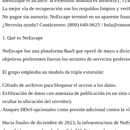
Identifique el alcance: la extensión añadida es aleatoria (
.<ra
La mejor vía de recuperación son los
respaldos limpios y veri
No pague sin asesoría: NoEscape terminó en un aparente fraud
¿Necesita ayuda? Contáctenos:
(800) 649-0625
/
hola@ranso
1. Qué es NoEscape
NoEscape fue una plataforma RaaS que operó de mayo a diciem
objetivos preferentes fueron los sectores de servicios profesi
El grupo empleaba un modelo de
triple extorsión
:
Cifrado
de archivos para bloquear el acceso a los datos.
Exfiltración de datos
con amenaza de publicación en un sitio de
ocultar la ubicación del servidor).
Ataques DDoS opcionales
como presión adicional contra la ví
Hacia finales de diciembre de 2023, la infraestructura de NoE