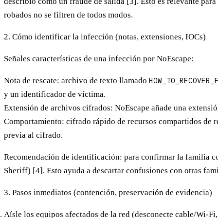
describió como un
fraude de salida
[3]. Esto es relevante para
robados no se filtren de todos modos.
2. Cómo identificar la infección (notas, extensiones, IOCs)
Señales características de una infección por NoEscape:
Nota de rescate
: archivo de texto llamado
HOW_TO_RECOVER_
y un identificador de víctima.
Extensión de archivos cifrados
: NoEscape añade una
extensió
Comportamiento
: cifrado rápido de recursos compartidos de 
previa al cifrado.
Recomendación de identificación
: para confirmar la familia 
Sheriff) [4]. Esto ayuda a descartar confusiones con otras fami
3. Pasos inmediatos (contención, preservación de evidencia)
Aísle
los equipos afectados de la red (desconecte cable/Wi-Fi