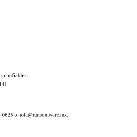
s confiables.
[4].
9-0625
o
hola@ransomware.mx
.