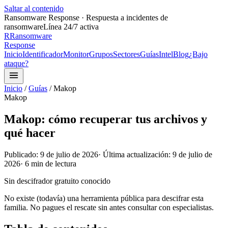
Saltar al contenido
Ransomware Response · Respuesta a incidentes de
ransomware
Línea 24/7 activa
R
Ransomware
Response
Inicio
Identificador
Monitor
Grupos
Sectores
Guías
Intel
Blog
¿Bajo
ataque?
Inicio
/
Guías
/
Makop
Makop
Makop: cómo recuperar tus archivos y
qué hacer
Publicado:
9 de julio de 2026
· Última actualización:
9 de julio de
2026
·
6
min de lectura
Sin descifrador gratuito conocido
No existe (todavía) una herramienta pública para descifrar esta
familia. No pagues el rescate sin antes consultar con especialistas.