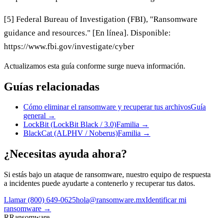
[5] Federal Bureau of Investigation (FBI), "Ransomware
guidance and resources." [En línea]. Disponible:
https://www.fbi.gov/investigate/cyber
Actualizamos esta guía conforme surge nueva información.
Guías relacionadas
Cómo eliminar el ransomware y recuperar tus archivos
Guía
general
→
LockBit (LockBit Black / 3.0)
Familia
→
BlackCat (ALPHV / Noberus)
Familia
→
¿Necesitas ayuda ahora?
Si estás bajo un ataque de ransomware, nuestro equipo de respuesta
a incidentes puede ayudarte a contenerlo y recuperar tus datos.
Llamar
(800) 649-0625
hola@ransomware.mx
Identificar mi
ransomware →
R
Ransomware