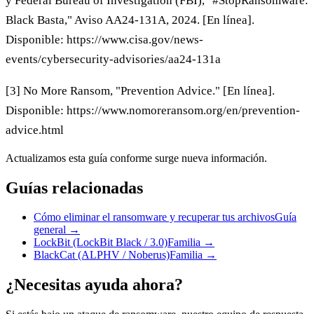
y Federal Bureau of Investigation (FBI), "#StopRansomware:
Black Basta," Aviso AA24-131A, 2024. [En línea].
Disponible: https://www.cisa.gov/news-
events/cybersecurity-advisories/aa24-131a
[3] No More Ransom, "Prevention Advice." [En línea].
Disponible: https://www.nomoreransom.org/en/prevention-
advice.html
Actualizamos esta guía conforme surge nueva información.
Guías relacionadas
Cómo eliminar el ransomware y recuperar tus archivos
Guía
general
→
LockBit (LockBit Black / 3.0)
Familia
→
BlackCat (ALPHV / Noberus)
Familia
→
¿Necesitas ayuda ahora?