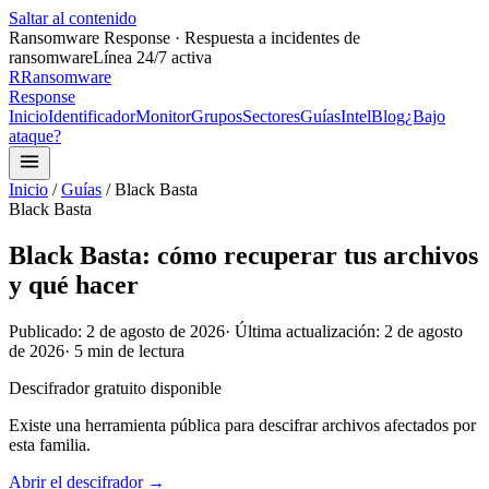
Saltar al contenido
Ransomware Response · Respuesta a incidentes de
ransomware
Línea 24/7 activa
R
Ransomware
Response
Inicio
Identificador
Monitor
Grupos
Sectores
Guías
Intel
Blog
¿Bajo
ataque?
Inicio
/
Guías
/
Black Basta
Black Basta
Black Basta: cómo recuperar tus archivos
y qué hacer
Publicado:
2 de agosto de 2026
· Última actualización:
2 de agosto
de 2026
·
5
min de lectura
Descifrador gratuito disponible
Existe una herramienta pública para descifrar archivos afectados por
esta familia.
Abrir el descifrador →