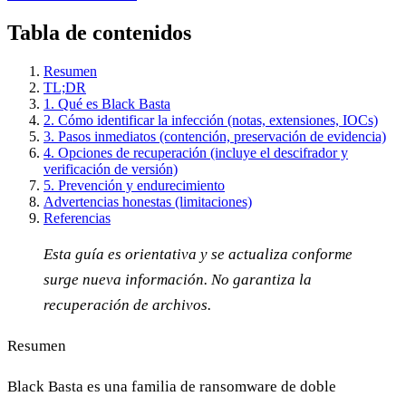
Tabla de contenidos
Resumen
TL;DR
1. Qué es Black Basta
2. Cómo identificar la infección (notas, extensiones, IOCs)
3. Pasos inmediatos (contención, preservación de evidencia)
4. Opciones de recuperación (incluye el descifrador y
verificación de versión)
5. Prevención y endurecimiento
Advertencias honestas (limitaciones)
Referencias
Esta guía es orientativa y se actualiza conforme
surge nueva información. No garantiza la
recuperación de archivos.
Resumen
Black Basta es una familia de ransomware de doble