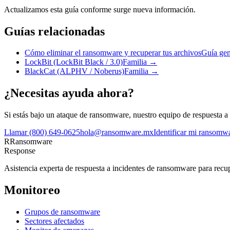
Actualizamos esta guía conforme surge nueva información.
Guías relacionadas
Cómo eliminar el ransomware y recuperar tus archivos
Guía gen
LockBit (LockBit Black / 3.0)
Familia
→
BlackCat (ALPHV / Noberus)
Familia
→
¿Necesitas ayuda ahora?
Si estás bajo un ataque de ransomware, nuestro equipo de respuesta a 
Llamar
(800) 649-0625
hola@ransomware.mx
Identificar mi ransom
R
Ransomware
Response
Asistencia experta de respuesta a incidentes de ransomware para recupe
Monitoreo
Grupos de ransomware
Sectores afectados