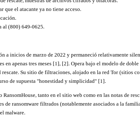
de rescate, muestras de archivos cifrados y bitácoras.
r que el atacante ya no tiene acceso.
icación.
a al
(800) 649-0625
.
n a inicios de marzo de 2022 y permaneció relativamente silen
es en apenas tres meses [1], [2]. Opera bajo el modelo de
doble
rescate. Su sitio de filtraciones, alojado en la red Tor (sitios 
rso de supuesta "honestidad y simplicidad" [1].
o RansomHouse, tanto en el sitio web como en las notas de resca
res de ransomware filtrados (notablemente asociados a la famili
del malware.