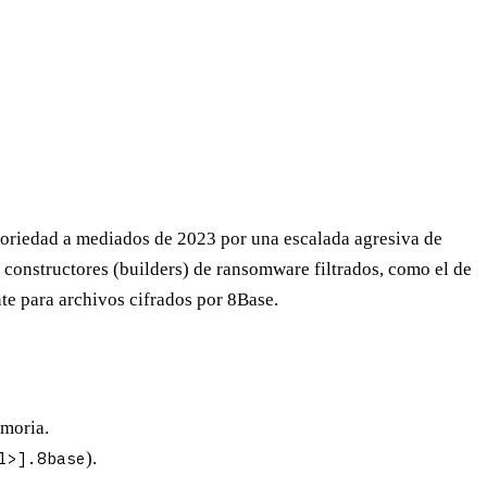
toriedad a mediados de 2023 por una escalada agresiva de
 constructores (builders) de ransomware filtrados, como el de
nte
para archivos cifrados por 8Base.
emoria.
l>].8base
).