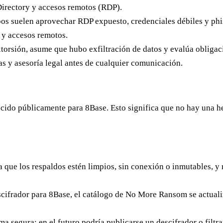
Directory y accesos remotos (RDP).
os suelen aprovechar RDP expuesto, credenciales débiles y phis
s y accesos remotos.
torsión, asume que hubo exfiltración de datos y evalúa obligaci
as y asesoría legal antes de cualquier comunicación.
ocido públicamente para 8Base.
Esto significa que no hay una he
a que los respaldos estén limpios, sin conexión o inmutables, y
ifrador para 8Base, el catálogo de No More Ransom se actualiz
a segura; en el futuro podría publicarse un descifrador o filtra