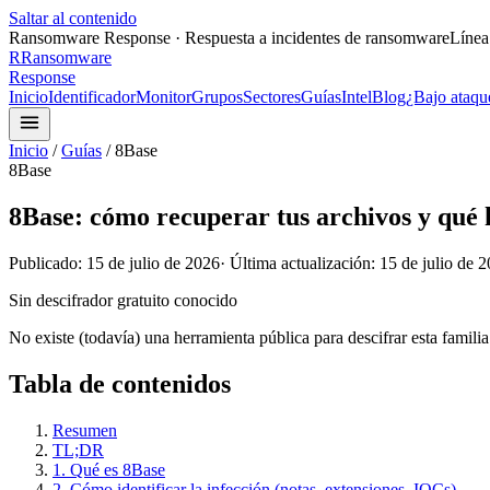
Saltar al contenido
Ransomware Response · Respuesta a incidentes de ransomware
Línea
R
Ransomware
Response
Inicio
Identificador
Monitor
Grupos
Sectores
Guías
Intel
Blog
¿Bajo ataqu
Inicio
/
Guías
/
8Base
8Base
8Base: cómo recuperar tus archivos y qué 
Publicado:
15 de julio de 2026
· Última actualización:
15 de julio de 
Sin descifrador gratuito conocido
No existe (todavía) una herramienta pública para descifrar esta familia
Tabla de contenidos
Resumen
TL;DR
1. Qué es 8Base
2. Cómo identificar la infección (notas, extensiones, IOCs)