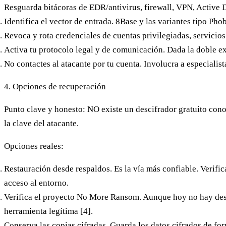
Resguarda bitácoras de EDR/antivirus, firewall, VPN, Active 
Identifica el vector de entrada.
8Base y las variantes tipo Phob
Revoca y rota credenciales
de cuentas privilegiadas, servicio
Activa tu protocolo legal y de comunicación.
Dada la doble ex
No contactes al atacante por tu cuenta.
Involucra a especialist
4. Opciones de recuperación
Punto clave y honesto: NO existe un descifrador gratuito con
la clave del atacante.
Opciones reales:
Restauración desde respaldos.
Es la vía más confiable. Verific
acceso al entorno.
Verifica el proyecto No More Ransom.
Aunque hoy no hay desc
herramienta legítima [4].
Conserva las copias cifradas.
Guarda los datos cifrados de form