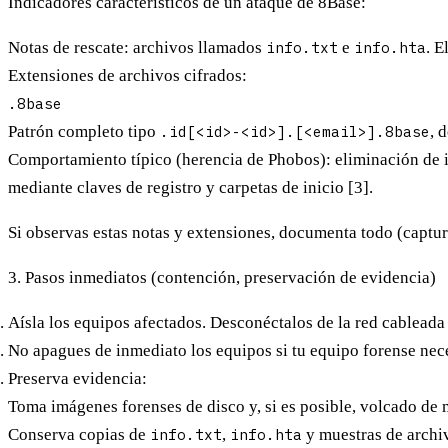
Indicadores característicos de un ataque de 8Base:
Notas de rescate:
archivos llamados
info.txt
e
info.hta
. E
Extensiones de archivos cifrados:
.8base
Patrón completo tipo
.id[<id>-<id>].[<email>].8base
, 
Comportamiento típico (herencia de Phobos):
eliminación de 
mediante claves de registro y carpetas de inicio [3].
Si observas estas notas y extensiones, documenta todo (captura
3. Pasos inmediatos (contención, preservación de evidencia)
Aísla los equipos afectados.
Desconéctalos de la red cableada 
No apagues de inmediato
los equipos si tu equipo forense nec
Preserva evidencia:
Toma imágenes forenses de disco y, si es posible, volcado de
Conserva copias de
info.txt
,
info.hta
y muestras de archiv