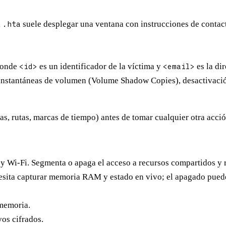
l
.hta
suele desplegar una ventana con instrucciones de contac
donde
<id>
es un identificador de la víctima y
<email>
es la di
instantáneas de volumen (Volume Shadow Copies), desactivación
s, rutas, marcas de tiempo) antes de tomar cualquier otra acció
y Wi-Fi. Segmenta o apaga el acceso a recursos compartidos y r
esita capturar memoria RAM y estado en vivo; el apagado puede 
 memoria.
os cifrados.