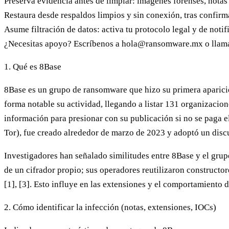
Preserva evidencia
antes de limpiar: imágenes forenses, notas 
Restaura desde respaldos limpios y sin conexión, tras confirma
Asume filtración de datos: activa tu protocolo legal y de notif
¿Necesitas apoyo? Escríbenos a
hola@ransomware.mx
o llam
1. Qué es 8Base
8Base es un grupo de ransomware que hizo su primera aparició
forma notable su actividad, llegando a listar 131 organizacion
información para presionar con su publicación si no se paga el 
Tor), fue creado alrededor de marzo de 2023 y adoptó un discu
Investigadores han señalado similitudes entre 8Base y el grup
de un cifrador propio
; sus operadores reutilizaron constructo
[1], [3]. Esto influye en las extensiones y el comportamiento 
2. Cómo identificar la infección (notas, extensiones, IOCs)