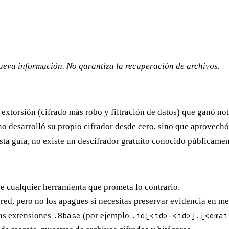
nueva información. No garantiza la recuperación de archivos.
xtorsión (cifrado más robo y filtración de datos) que ganó no
no desarrolló su propio cifrador desde cero, sino que aprovechó
sta guía,
no existe un descifrador gratuito conocido públicame
e cualquier herramienta que prometa lo contrario.
 red, pero
no los apagues
si necesitas preservar evidencia en m
as extensiones
.8base
(por ejemplo
.id[<id>-<id>].[<emai